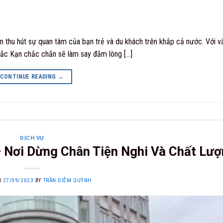
uôn thu hút sự quan tâm của bạn trẻ và du khách trên khắp cả nước. Với 
Bắc Kạn chắc chắn sẽ làm say đắm lòng […]
CONTINUE READING
→
DỊCH VỤ
 Nơi Dừng Chân Tiện Nghi Và Chất Lư
N
27/09/2023
BY
TRẦN DIỄM QUỲNH