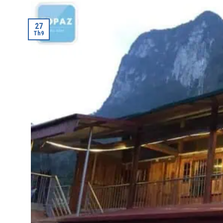
27
Th9