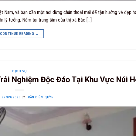
iệt Nam, và bạn cần một nơi dừng chân thoải mái để tận hưởng vẻ đẹp h
 lý tưởng. Nằm tại trung tâm của thị xã Bắc […]
CONTINUE READING
→
DỊCH VỤ
Trải Nghiệm Độc Đáo Tại Khu Vực Núi 
N
27/09/2023
BY
TRẦN DIỄM QUỲNH