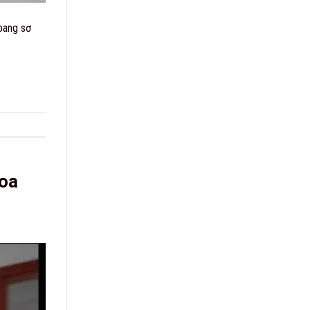
oang sơ
Hoa