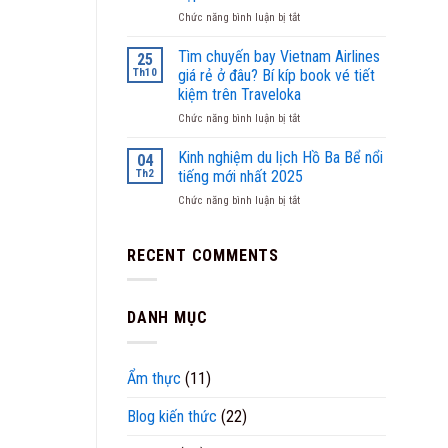
tiện
Tạo
ở
Chức năng bình luận bị tắt
lợi
Không
Disneyland
và
Gian
Paris
gợi
Tìm chuyến bay Vietnam Airlines
Sống
25
hay
ý
Đẹp
Th10
giá rẻ ở đâu? Bí kíp book vé tiết
Disneyland
khách
kiệm trên Traveloka
Thượng
sạn
ở
Chức năng bình luận bị tắt
Hải?
“sang
Tìm
Gợi
xịn”
chuyến
ý
tại
Kinh nghiệm du lịch Hồ Ba Bể nổi
04
bay
đi
Vũng
Th2
tiếng mới nhất 2025
Vietnam
Disney
Tàu
ở
Chức năng bình luận bị tắt
Airlines
phù
Kinh
giá
hợp
nghiệm
rẻ
nhất
du
RECENT COMMENTS
ở
lịch
đâu?
Hồ
Bí
Ba
kíp
DANH MỤC
Bể
book
nổi
vé
tiếng
tiết
mới
kiệm
Ẩm thực
(11)
nhất
trên
2025
Traveloka
Blog kiến thức
(22)