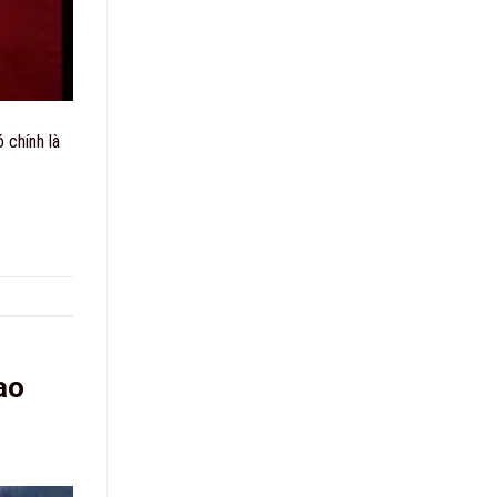
 chính là
ao