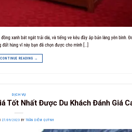
ng xanh bát ngát trải dài, và tiếng ve kêu đầy ắp bản làng yên bình. Đó
g đất hùng vĩ này bạn đã chọn được cho mình […]
CONTINUE READING
→
DỊCH VỤ
iá Tốt Nhất Được Du Khách Đánh Giá C
N
27/09/2023
BY
TRẦN DIỄM QUỲNH