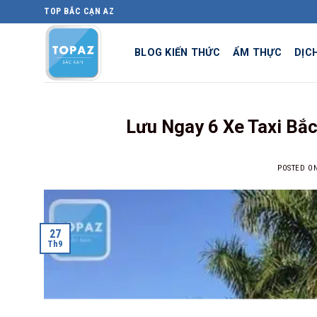
Skip
TOP BẮC CẠN AZ
to
content
BLOG KIẾN THỨC
ẨM THỰC
DỊC
Lưu Ngay 6 Xe Taxi Bắc 
POSTED O
27
Th9