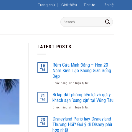
Trang chủ
Giới thiệu
Tin tức
Liên hệ
LATEST POSTS
Rèm Cửa Minh Đăng – Hơn 20
16
Th6
Năm Kiến Tạo Không Gian Sống
Đẹp
ở
Chức năng bình luận bị tắt
Rèm
Cửa
Bí kíp đặt phòng tiện lợi và gợi ý
21
Minh
Th5
khách sạn “sang xịn” tại Vũng Tàu
Đăng
ở
Chức năng bình luận bị tắt
–
Bí
Hơn
kíp
Disneyland Paris hay Disneyland
20
23
đặt
Năm
Th1
Thượng Hải? Gợi ý đi Disney phù
phòng
Kiến
hợp nhất