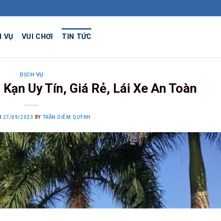
H VỤ
VUI CHƠI
TIN TỨC
DỊCH VỤ
Kạn Uy Tín, Giá Rẻ, Lái Xe An Toàn
N
27/09/2023
BY
TRẦN DIỄM QUỲNH