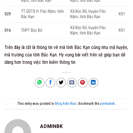
Nặm, tỉnh Bắc Kạn
Nặm, tỉnh Bắc Kạn
TT GDTX H. Pác Nặm, tỉnh
Xã Bộc Bố, huyện Pác
029
KV1
Bắc Kạn
Nặm, tỉnh Bắc Kạn
Xã Bộc Bố, huyện Pác
016
THPT Bộc Bố
KV1
Nặm, tỉnh Bắc Kạn
Trên đây là tất là thông tin về mã tỉnh Bắc Kạn cũng như mã huyện,
mã trường của tỉnh Bắc Kạn. Hy vọng bài viết trên sẽ giúp bạn dễ
dàng hơn trong việc tìm kiếm thông tin
This entry was posted in
Blog kiến thức
. Bookmark the
permalink
.
ADMINBK