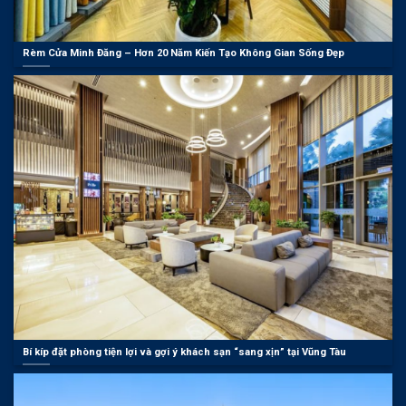
Rèm Cửa Minh Đăng – Hơn 20 Năm Kiến Tạo Không Gian Sống Đẹp
Bí kíp đặt phòng tiện lợi và gợi ý khách sạn “sang xịn” tại Vũng Tàu