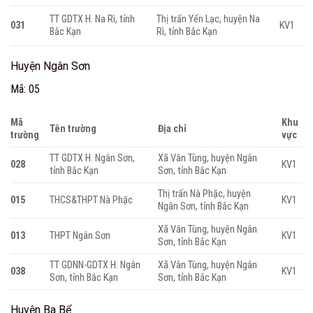
TT GDTX H. Na Rì, tỉnh
Thị trấn Yến Lạc, huyện Na
031
KV1
Bắc Kạn
Rì, tỉnh Bắc Kạn
Huyện Ngân Sơn
Mã: 05
Mã
Khu
Tên trường
Địa chỉ
trường
vực
TT GDTX H. Ngân Sơn,
Xã Vân Tùng, huyện Ngân
028
KV1
tỉnh Bắc Kạn
Sơn, tỉnh Bắc Kạn
Thị trấn Nà Phặc, huyện
015
THCS&THPT Nà Phặc
KV1
Ngân Sơn, tỉnh Bắc Kạn
Xã Vân Tùng, huyện Ngân
013
THPT Ngân Sơn
KV1
Sơn, tỉnh Bắc Kạn
TT GDNN-GDTX H. Ngân
Xã Vân Tùng, huyện Ngân
038
KV1
Sơn, tỉnh Bắc Kạn
Sơn, tỉnh Bắc Kạn
Huyện Ba Bể