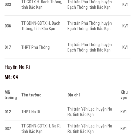
TT GDTX H. Bạch Thông,
Thị trấn Phủ Thông, huyện
033
KV1
tỉnh Bắc Kạn
Bạch Thông, tỉnh Bắc Kạn
TT GDNN-GDTX H. Bạch
Thị trấn Phủ Thông, huyện
036
KV1
Thông, tỉnh Bắc Kạn
Bạch Thông, tỉnh Bắc Kạn
Thị trấn Phủ Thông, huyện
017
THPT Phủ Thông
KV1
Bạch Thông, tỉnh Bắc Kạn
Huyện Na Rì
Mã: 04
Mã
Khu
Tên trường
Địa chỉ
trường
vực
Thị trấn Yến Lạc, huyện Na
012
THPT Na Rì
KV1
Rì, tỉnh Bắc Kạn
TT GDNN-GDTX H. Na Rì,
Thị trấn Yến Lạc, huyện Na
037
KV1
tỉnh Bắc Kạn
Rì, tỉnh Bắc Kạn