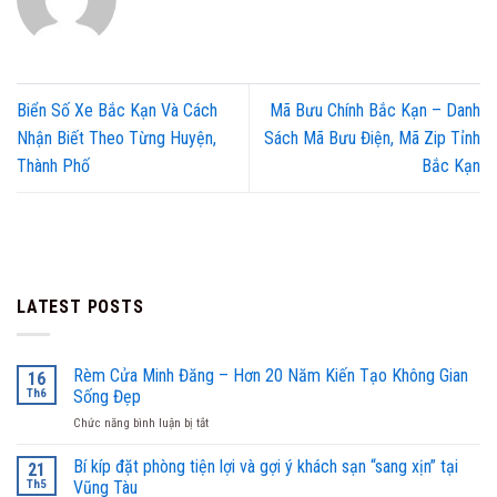
Biển Số Xe Bắc Kạn Và Cách
Mã Bưu Chính Bắc Kạn – Danh
Nhận Biết Theo Từng Huyện,
Sách Mã Bưu Điện, Mã Zip Tỉnh
Thành Phố
Bắc Kạn
LATEST POSTS
Rèm Cửa Minh Đăng – Hơn 20 Năm Kiến Tạo Không Gian
16
Th6
Sống Đẹp
ở
Chức năng bình luận bị tắt
Rèm
Cửa
Bí kíp đặt phòng tiện lợi và gợi ý khách sạn “sang xịn” tại
21
Minh
Th5
Vũng Tàu