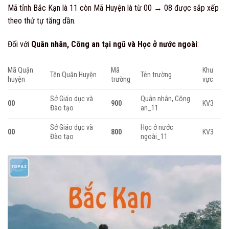
Mã tỉnh Bắc Kạn là 11 còn Mã Huyện là từ 00 → 08 được sắp xếp
theo thứ tự tăng dần.
Đối với
Quân nhân, Công an tại ngũ và Học ở nước ngoài
:
Mã Quận
Mã
Khu
Tên Quận Huyện
Tên trường
huyện
trường
vực
Sở Giáo dục và
Quân nhân, Công
00
900
KV3
Đào tạo
an_11
Sở Giáo dục và
Học ở nước
00
800
KV3
Đào tạo
ngoài_11