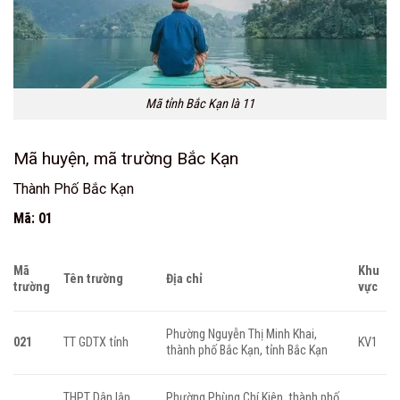
Mã tỉnh Bắc Kạn là 11
Mã huyện, mã trường Bắc Kạn
Thành Phố Bắc Kạn
Mã: 01
Mã
Khu
Tên trường
Địa chỉ
trường
vực
Phường Nguyễn Thị Minh Khai,
021
TT GDTX tỉnh
KV1
thành phố Bắc Kạn, tỉnh Bắc Kạn
THPT Dân lập
Phường Phùng Chí Kiên, thành phố