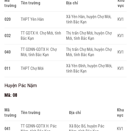
Mã
Khu
Tên trường
Địa chỉ
trường
vực
Xã Yên Hân, huyện Chợ Mới,
020
THPT Yên Hân
KV1
tỉnh Bắc Kạn
TT GDTX H. Chợ Mới, tỉnh
Thị trấn Chợ Mới, huyện Chợ
032
KV1
Bắc Kạn
Mới, tỉnh Bắc Kạn
TT GDNN-GDTX H. Chợ
Thị trấn Chợ Mới, huyện Chợ
040
KV1
Mới, tỉnh Bắc Kạn
Mới, tỉnh Bắc Kạn
Xã Yên Đĩnh, huyện Chợ Mới,
011
THPT Chợ Mới
KV1
tỉnh Bắc Kạn
Huyện Pác Nặm
Mã: 08
Mã
Khu
Tên trường
Địa chỉ
trường
vực
TT GDNN-GDTX H. Pác
Xã Bộc Bố, huyện Pác
041
KV1