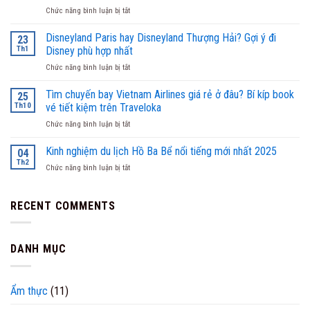
Đăng
ở
Chức năng bình luận bị tắt
–
Bí
Hơn
kíp
Disneyland Paris hay Disneyland Thượng Hải? Gợi ý đi
20
23
đặt
Năm
Th1
Disney phù hợp nhất
phòng
Kiến
ở
Chức năng bình luận bị tắt
tiện
Tạo
Disneyland
lợi
Không
Paris
Tìm chuyến bay Vietnam Airlines giá rẻ ở đâu? Bí kíp book
và
25
Gian
hay
gợi
Th10
vé tiết kiệm trên Traveloka
Sống
Disneyland
ý
Đẹp
ở
Chức năng bình luận bị tắt
Thượng
khách
Tìm
Hải?
sạn
chuyến
Kinh nghiệm du lịch Hồ Ba Bể nổi tiếng mới nhất 2025
Gợi
04
“sang
bay
ý
Th2
xịn”
ở
Chức năng bình luận bị tắt
Vietnam
đi
tại
Kinh
Airlines
Disney
Vũng
nghiệm
giá
phù
Tàu
du
RECENT COMMENTS
rẻ
hợp
lịch
ở
nhất
Hồ
đâu?
Ba
Bí
DANH MỤC
Bể
kíp
nổi
book
tiếng
vé
mới
tiết
Ẩm thực
(11)
nhất
kiệm
2025