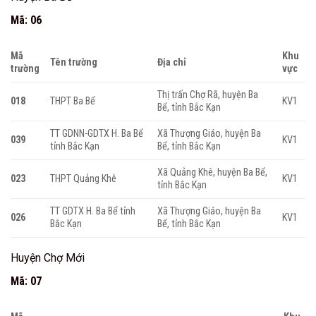
Mã: 06
Mã
Khu
Tên trường
Địa chỉ
trường
vực
Thị trấn Chợ Rã, huyện Ba
018
THPT Ba Bể
KV1
Bể, tỉnh Bắc Kạn
TT GDNN-GDTX H. Ba Bể
Xã Thượng Giáo, huyện Ba
039
KV1
tỉnh Bắc Kạn
Bể, tỉnh Bắc Kạn
Xã Quảng Khê, huyện Ba Bể,
023
THPT Quảng Khê
KV1
tỉnh Bắc Kạn
TT GDTX H. Ba Bể tỉnh
Xã Thượng Giáo, huyện Ba
026
KV1
Bắc Kạn
Bể, tỉnh Bắc Kạn
Huyện Chợ Mới
Mã: 07